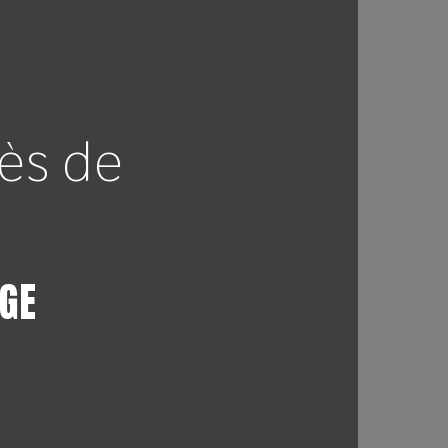
rès de
GE