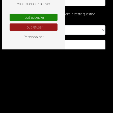
vous souhaitez activer
Vous n'êtes pas un robot, veuillez répondre à cette question :
Tout accepter
combien font cinq plus trois ?
Tout refuser
Personnaliser
En cochant cette case, j'accepte les conditions particulières ci-
dessous **